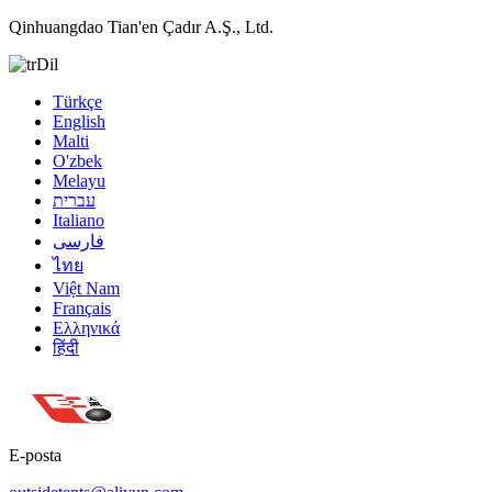
Qinhuangdao Tian'en Çadır A.Ş., Ltd.
Dil
Türkçe
English
Malti
O'zbek
Melayu
עברית
Italiano
فارسی
ไทย
Việt Nam
Français
Ελληνικά
हिंदी
E-posta