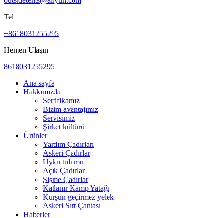
outsidetents@aliyun.com
Tel
+8618031255295
Hemen Ulaşın
8618031255295
Ana sayfa
Hakkımızda
Sertifikamız
Bizim avantajımız
Servisimiz
Şirket kültürü
Ürünler
Yardım Çadırları
Askeri Çadırlar
Uyku tulumu
Açık Çadırlar
Şişme Çadırlar
Katlanır Kamp Yatağı
Kurşun geçirmez yelek
Askeri Sırt Çantası
Haberler