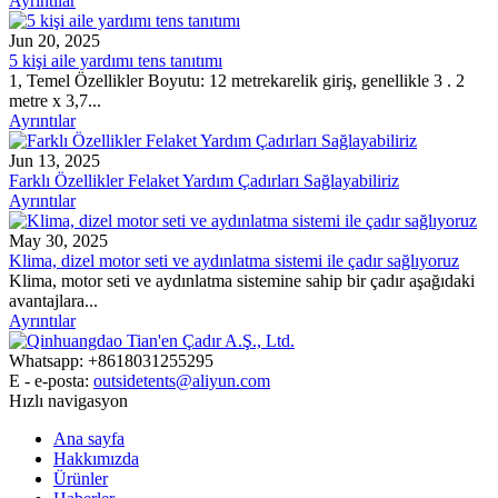
Ayrıntılar
Jun 20, 2025
5 kişi aile yardımı tens tanıtımı
1, Temel Özellikler Boyutu: 12 metrekarelik giriş, genellikle 3 . 2
metre x 3,7...
Ayrıntılar
Jun 13, 2025
Farklı Özellikler Felaket Yardım Çadırları Sağlayabiliriz
Ayrıntılar
May 30, 2025
Klima, dizel motor seti ve aydınlatma sistemi ile çadır sağlıyoruz
Klima, motor seti ve aydınlatma sistemine sahip bir çadır aşağıdaki
avantajlara...
Ayrıntılar
Whatsapp: +8618031255295
E - e-posta:
outsidetents@aliyun.com
Hızlı navigasyon
Ana sayfa
Hakkımızda
Ürünler