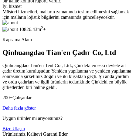
bir kalite kontrol raporu vardır.
İyi hizmet
Müşteri hizmetleri, malların zamanında teslim edilmesini sağlamak
için malların lojistik bilgilerini zamanında güncelleyecektir.
2
10826.43m
+
Kapsama Alanı
Qinhuangdao Tian'en Çadır Co, Ltd
Qinhuangdao Tian'en Tent Co., Ltd., Çin'deki en eski devlete ait
çadır üretim kuruluşudur. Yeniden yapılanma ve yeniden yapılanma
sonrasında şirketimiz doğdu ve iki kuşaktan geçti. Şu anda yardım
ve ordu çadırları ve ilgili ürünlerin tedarikinde Çin'deki en büyük
şirketlerden biri haline geldi.
200+
Çalışanlar
Daha fazla göster
Uygun ürünler mi arıyorsunuz?
Bize Ulaşın
Ürünlerimiz Kaliteyi Garanti Eder