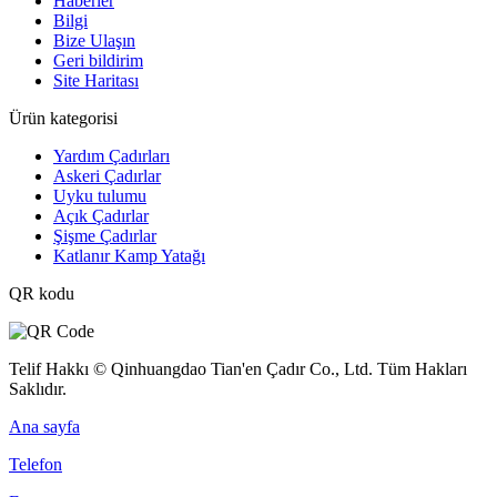
Haberler
Bilgi
Bize Ulaşın
Geri bildirim
Site Haritası
Ürün kategorisi
Yardım Çadırları
Askeri Çadırlar
Uyku tulumu
Açık Çadırlar
Şişme Çadırlar
Katlanır Kamp Yatağı
QR kodu
Telif Hakkı © Qinhuangdao Tian'en Çadır Co., Ltd. Tüm Hakları
Saklıdır.
Ana sayfa
Telefon