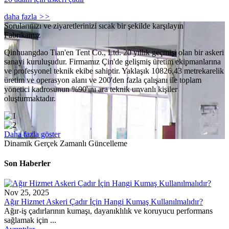
daha fazla
>>
Sorularınızı ve ziyaretlerinizi sıcak bir şekilde karşılayın
Fabrikamız
Qinhuangdao Tian'en Tent Co., Ltd. 20 yıllık geçmişi olan bir askeri
sanayi kuruluşudur. Firmamız Çin'de gelişmiş üretim ekipmanlarına
ve profesyonel teknik ekibe sahiptir. Yaklaşık 10826,43 metrekarelik
üretim ve operasyon alanı ve 200'den fazla çalışanı ile toplam
yönetici kadrosunun %90'ını ara teknik unvanlı kişiler
oluşturmaktadır.
Daha fazla göster
Dinamik Gerçek Zamanlı Güncelleme
Son Haberler
Nov 25, 2025
Ağır Hizmet Askeri Çadır İçin Hangi Kumaş Kullanılmalıdır?
Ağır-iş çadırlarının kumaşı, dayanıklılık ve koruyucu performans
sağlamak için ...